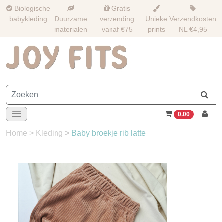
Biologische
Gratis
babykleding
Duurzame
verzending
Unieke
Verzendkosten
materialen
vanaf €75
prints
NL €4,95
0.00
Home
>
Kleding
>
Baby broekje rib latte