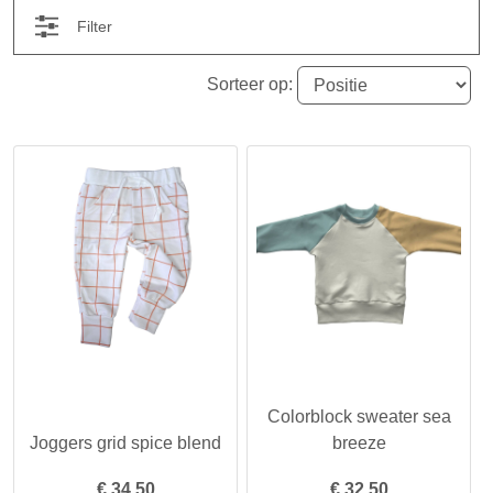
Filter
Sorteer op:
Colorblock sweater sea
Joggers grid spice blend
breeze
€
34.50
€
32.50