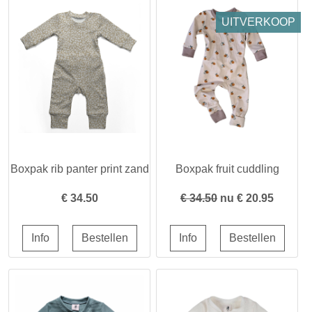
UITVERKOOP
Boxpak rib panter print zand
Boxpak fruit cuddling
€
34.50
€ 34.50
nu €
20.95