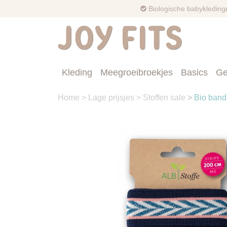
Biologische babykleding
Kleding
Meegroeibroekjes
Basics
Ge
Home
>
Lage prijsjes
>
Stoffen sale
>
Bio band