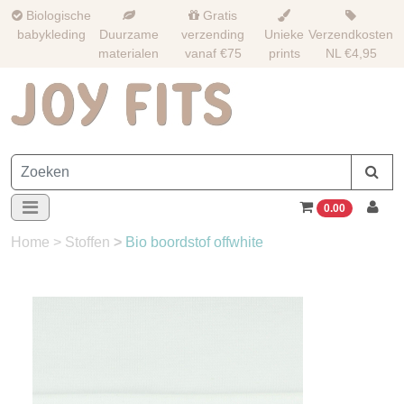
Biologische
Gratis
babykleding
Duurzame
verzending
Unieke
Verzendkosten
materialen
vanaf €75
prints
NL €4,95
0.00
Home
>
Stoffen
>
Bio boordstof offwhite