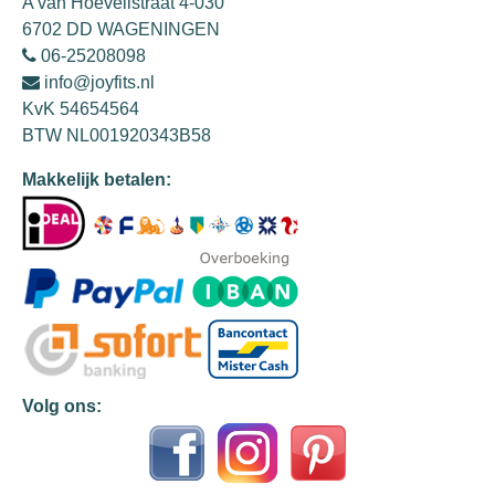
A van Hoëvellstraat 4-030
6702 DD WAGENINGEN
06-25208098
info@joyfits.nl
KvK 54654564
BTW NL001920343B58
Makkelijk betalen:
Volg ons: