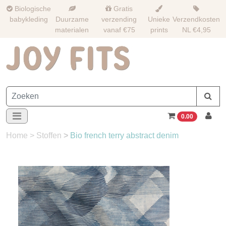
Biologische
Gratis
babykleding
Duurzame
verzending
Unieke
Verzendkosten
materialen
vanaf €75
prints
NL €4,95
0.00
Home
>
Stoffen
>
Bio french terry abstract denim