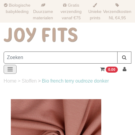
Biologische
Gratis
babykleding
Duurzame
verzending
Unieke
Verzendkosten
materialen
vanaf €75
prints
NL €4,95
0.00
Home
>
Stoffen
>
Bio french terry oudroze donker