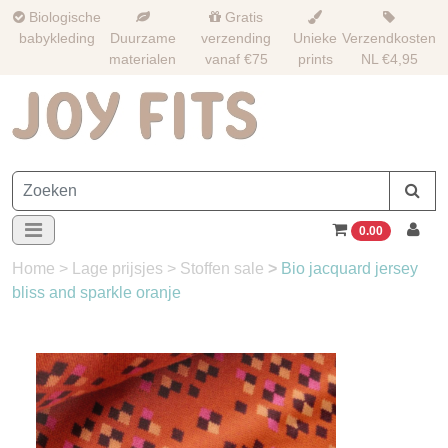
Biologische
Gratis
babykleding
Duurzame
verzending
Unieke
Verzendkosten
materialen
vanaf €75
prints
NL €4,95
0.00
Home
>
Lage prijsjes
>
Stoffen sale
>
Bio jacquard jersey
bliss and sparkle oranje