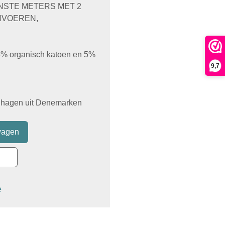
ENSTE METERS MET 2
NVOEREN,
 95% organisch katoen en 5%
9,7
hagen uit Denemarken
e