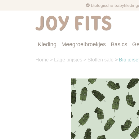
Biologische babykleding
Kleding
Meegroeibroekjes
Basics
Ge
Home
>
Lage prijsjes
>
Stoffen sale
>
Bio jers