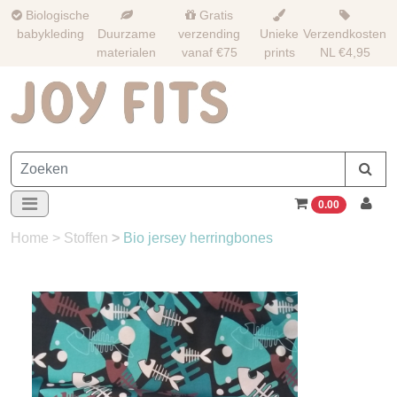
Biologische
Gratis
babykleding
Duurzame
verzending
Unieke
Verzendkosten
materialen
vanaf €75
prints
NL €4,95
0.00
Home
>
Stoffen
>
Bio jersey herringbones