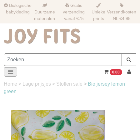
Biologische
Gratis
babykleding
Duurzame
verzending
Unieke
Verzendkosten
materialen
vanaf €75
prints
NL €4,95
0.00
Home
>
Lage prijsjes
>
Stoffen sale
>
Bio jersey lemon
green