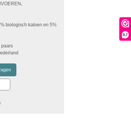
NVOEREN,
95% biologisch katoen en 5%
9,7
t paars
Nederland
e