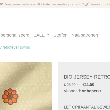
Duurzame materialen
Gratis verzending vanaf €75
Unieke prints
personaliseerd
SALE
Stoffen
Naaipatronen
y retrofever swing
BIO JERSEY RETR
€
11.50
€ 23.90
nu
Voorraad:
onbeperkt
LET OP!! AANTAL GEW