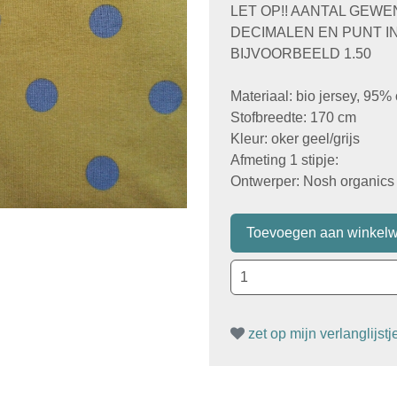
LET OP!! AANTAL GEW
DECIMALEN EN PUNT I
BIJVOORBEELD 1.50
Materiaal: bio jersey, 95%
Stofbreedte: 170 cm
Kleur: oker geel/grijs
Afmeting 1 stipje:
Ontwerper: Nosh organics 
zet op mijn verlanglijstj