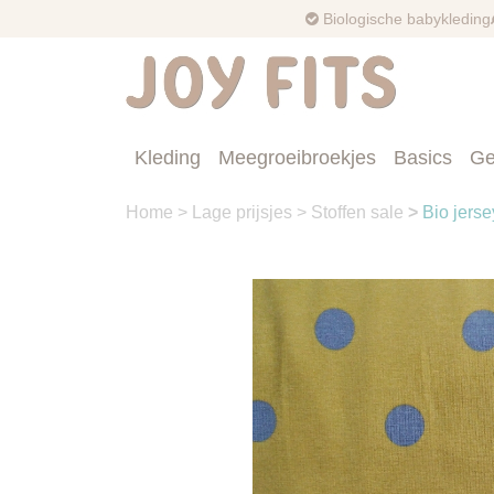
Biologische babykleding
Kleding
Meegroeibroekjes
Basics
Ge
Home
>
Lage prijsjes
>
Stoffen sale
>
Bio jerse