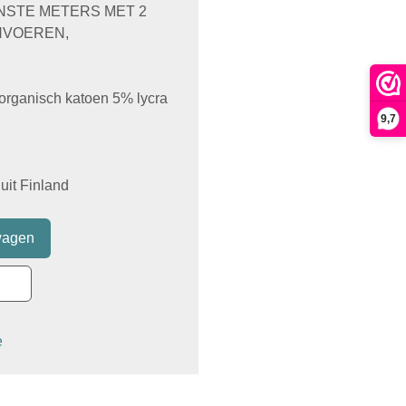
ENSTE METERS MET 2
NVOEREN,
 organisch katoen 5% lycra
9,7
uit Finland
e