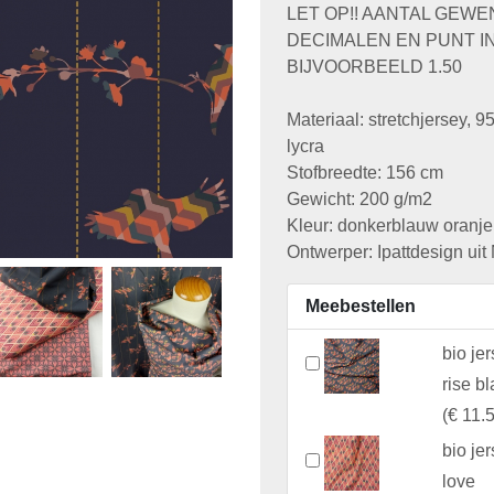
LET OP!! AANTAL GEW
DECIMALEN EN PUNT I
BIJVOORBEELD 1.50
Materiaal: stretchjersey, 
lycra
Stofbreedte: 156 cm
Gewicht: 200 g/m2
Kleur: donkerblauw oranje
Ontwerper: Ipattdesign uit
Meebestellen
bio jer
rise b
(
€ 11.
bio je
love