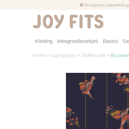
Biologische babykleding
Kleding
Meegroeibroekjes
Basics
Ge
Home
>
Lage prijsjes
>
Stoffen sale
>
Bio jerse