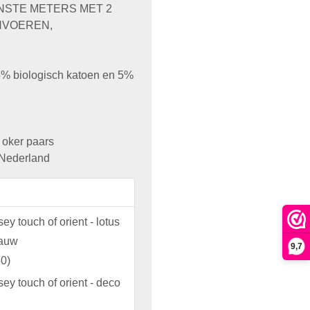
ENSTE METERS MET 2
NVOEREN,
95% biologisch katoen en 5%
 oker paars
 Nederland
sey touch of orient - lotus
lauw
9,7
50
)
rsey touch of orient - deco