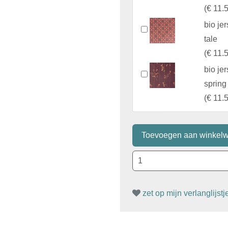
(
€ 11.
bio jer
tale
(
€ 11.
bio jer
spring
(
€ 11.
zet op mijn verlanglijstj