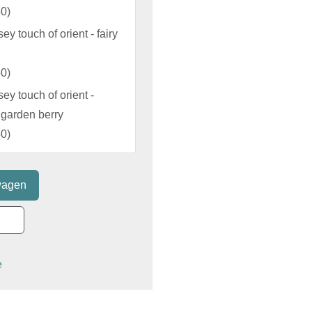
50
)
sey touch of orient - fairy
50
)
sey touch of orient -
 garden berry
50
)
e