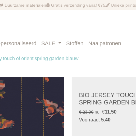
Duurzame materialen
Gratis verzending vanaf €75
Unieke prints
personaliseerd
SALE
Stoffen
Naaipatronen
y touch of orient spring garden blauw
BIO JERSEY TOUCH
SPRING GARDEN 
€
11.50
€ 23.90
nu
Voorraad:
5.40