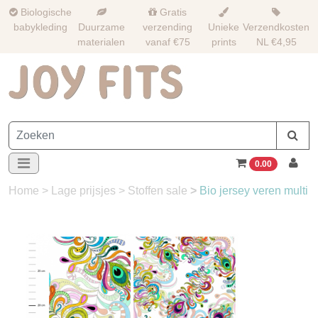
Biologische
Gratis
babykleding
Duurzame
verzending
Unieke
Verzendkosten
materialen
vanaf €75
prints
NL €4,95
0.00
Home
>
Lage prijsjes
>
Stoffen sale
>
Bio jersey veren multi