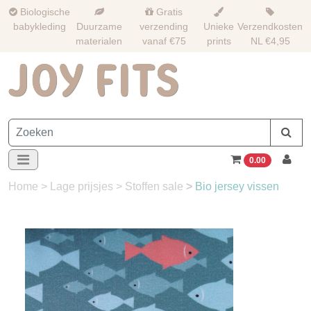
Biologische
Gratis
babykleding
Duurzame
verzending
Unieke
Verzendkosten
materialen
vanaf €75
prints
NL €4,95
0.00
Home
>
Lage prijsjes
>
Stoffen sale
>
Bio jersey vissen