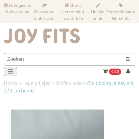
Biologische
Gratis
babykleding
Duurzame
verzending
Unieke
Verzendkosten
materialen
vanaf €75
prints
NL €4,95
0.00
Home
>
Lage prijsjes
>
Stoffen sale
>
Bio ribbing jersey wit
170 cm breed