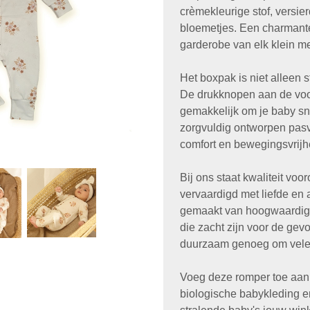
crèmekleurige stof, versie
bloemetjes. Een charmant
garderobe van elk klein me
Het boxpak is niet alleen s
De drukknopen aan de voo
gemakkelijk om je baby sne
zorgvuldig ontworpen pasv
comfort en bewegingsvrijh
Bij ons staat kwaliteit voor
vervaardigd met liefde en 
gemaakt van hoogwaardige
die zacht zijn voor de gev
duurzaam genoeg om vele 
Voeg deze romper toe aan
biologische babykleding e