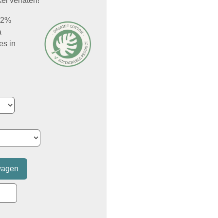
el verlaten!
 92%
a
es in