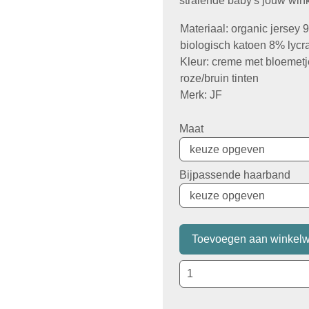
stralende baby's jouw wink
Materiaal: organic jersey
biologisch katoen 8% lycr
Kleur: creme met bloemetj
roze/bruin tinten
Merk: JF
Maat
Bijpassende haarband