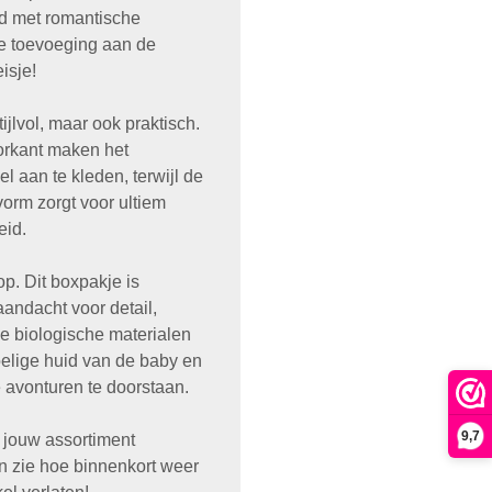
rd met romantische
e toevoeging aan de
isje!
tijlvol, maar ook praktisch.
rkant maken het
l aan te kleden, terwijl de
orm zorgt voor ultiem
eid.
op. Dit boxpakje is
aandacht voor detail,
 biologische materialen
oelige huid van de baby en
avonturen te doorstaan.
9,7
 jouw assortiment
n zie hoe binnenkort weer