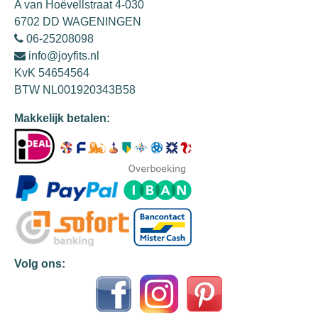
A van Hoëvellstraat 4-030
6702 DD WAGENINGEN
06-25208098
info@joyfits.nl
KvK 54654564
BTW NL001920343B58
Makkelijk betalen:
Volg ons: