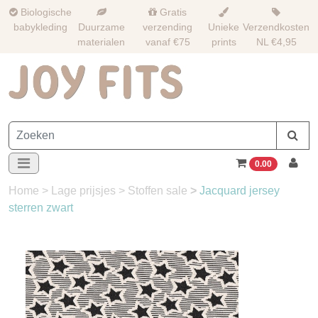
Biologische
Gratis
babykleding
Duurzame
verzending
Unieke
Verzendkosten
materialen
vanaf €75
prints
NL €4,95
0.00
Home
>
Lage prijsjes
>
Stoffen sale
>
Jacquard jersey
sterren zwart