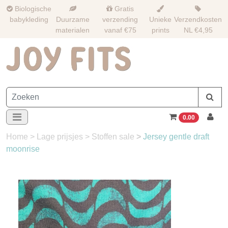
Biologische
Gratis
babykleding
Duurzame
verzending
Unieke
Verzendkosten
materialen
vanaf €75
prints
NL €4,95
0.00
Home
>
Lage prijsjes
>
Stoffen sale
>
Jersey gentle draft
moonrise