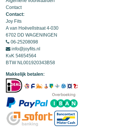
Algemene voorwaarden
Contact
Contact:
Joy Fits
A van Hoëvellstraat 4-030
6702 DD WAGENINGEN
06-25208098
info@joyfits.nl
KvK 54654564
BTW NL001920343B58
Makkelijk betalen: