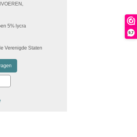
NVOEREN,
oen 5% lycra
9,7
 de Verenigde Staten
e