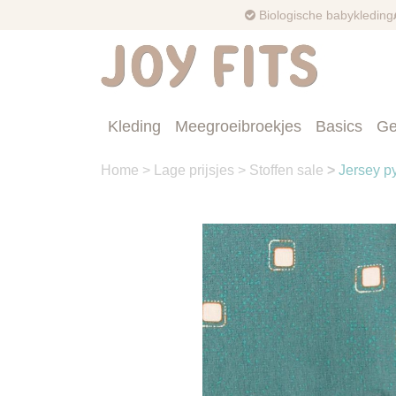
Biologische babykleding
Kleding
Meegroeibroekjes
Basics
Ge
Home
>
Lage prijsjes
>
Stoffen sale
>
Jersey p