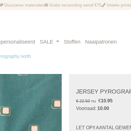
Duurzame materialen
Gratis verzending vanaf €75
Unieke prints
personaliseerd
SALE
Stoffen
Naaipatronen
yrography north
JERSEY PYROGRA
€
10.95
€ 22.50
nu
Voorraad:
10.00
LET OP!! AANTAL GEW