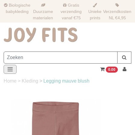
Biologische
Gratis
babykleding
Duurzame
verzending
Unieke
Verzendkosten
materialen
vanaf €75
prints
NL €4,95
0.00
Home
>
Kleding
>
Legging mauve blush