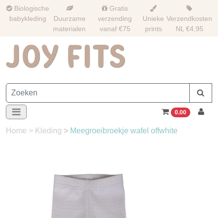
Biologische
Gratis
babykleding
Duurzame
verzending
Unieke
Verzendkosten
materialen
vanaf €75
prints
NL €4,95
0.00
Home
>
Kleding
>
Meegroeibroekje wafel offwhite