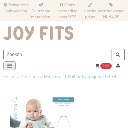
Biologische
Gratis
babykleding
Duurzame
verzending
Unieke
Verzendkosten
materialen
vanaf €75
prints
NL €4,95
0.00
Home
>
Patronen
>
Minikrea 10004 babyjurkje mt 50 74