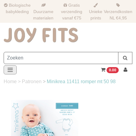
Biologische
Gratis
babykleding
Duurzame
verzending
Unieke
Verzendkosten
materialen
vanaf €75
prints
NL €4,95
0.00
Home
>
Patronen
>
Minikrea 11411 romper mt 50 98