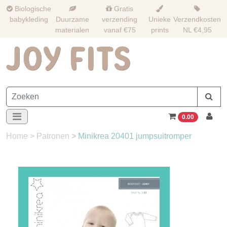
Biologische
Gratis
babykleding
Duurzame
verzending
Unieke
Verzendkosten
materialen
vanaf €75
prints
NL €4,95
0.00
Home
>
Patronen
>
Minikrea 20401 jumpsuitromper