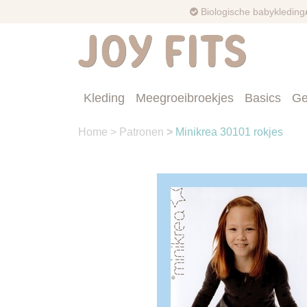
Biologische babykleding
Kleding
Meegroeibroekjes
Basics
Ge
Home
>
Patronen
>
Minikrea 30101 rokjes