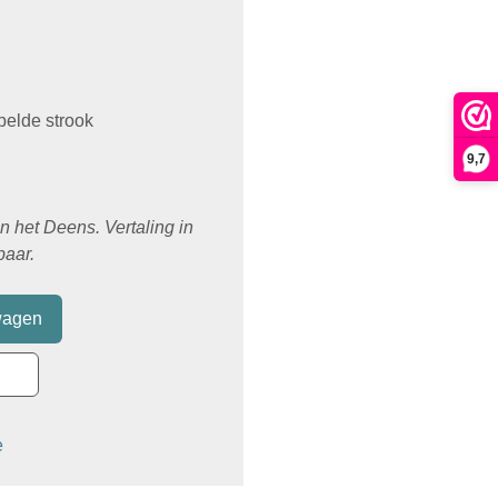
pelde strook
9,7
in het Deens. Vertaling in
baar.
e