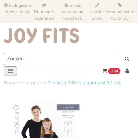
Biologische
Gratis
babykleding
Duurzame
verzending
Unieke
Verzendkosten
materialen
vanaf €75
prints
NL €4,95
0.00
Home
>
Patronen
>
Minikrea 33335 joggers mt 92 152