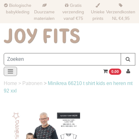
Biologische
Gratis
babykleding
Duurzame
verzending
Unieke
Verzendkosten
materialen
vanaf €75
prints
NL €4,95
0.00
Home
>
Patronen
>
Minikrea 66210 t shirt kids en heren mt
92 xxl