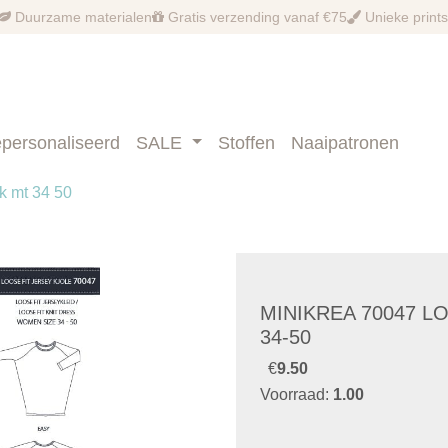
Duurzame materialen
Gratis verzending vanaf €75
Unieke prints
personaliseerd
SALE
Stoffen
Naaipatronen
rk mt 34 50
MINIKREA 70047 L
34-50
€
9.50
Voorraad:
1.00