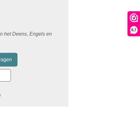
9,7
 in het Deens, Engels en
e