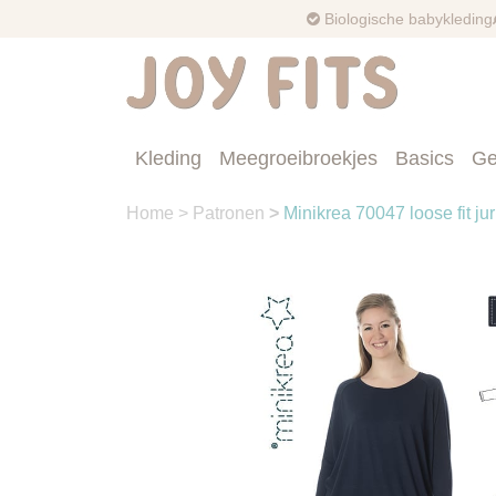
Biologische babykleding
Kleding
Meegroeibroekjes
Basics
Ge
Home
>
Patronen
>
Minikrea 70047 loose fit ju