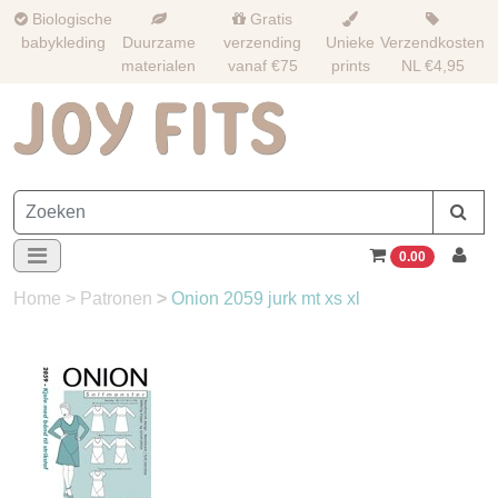
Biologische
Gratis
babykleding
Duurzame
verzending
Unieke
Verzendkosten
materialen
vanaf €75
prints
NL €4,95
0.00
Home
>
Patronen
>
Onion 2059 jurk mt xs xl