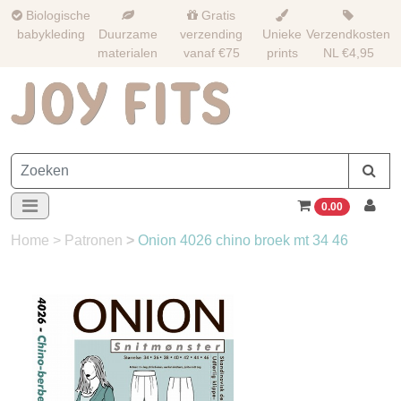
Biologische
Gratis
babykleding
Duurzame
verzending
Unieke
Verzendkosten
materialen
vanaf €75
prints
NL €4,95
0.00
Home
>
Patronen
>
Onion 4026 chino broek mt 34 46