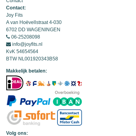
Contact
Contact:
Joy Fits
A van Hoëvellstraat 4-030
6702 DD WAGENINGEN
06-25208098
info@joyfits.nl
KvK 54654564
BTW NL001920343B58
Makkelijk betalen:
Volg ons: