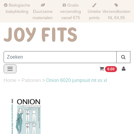
Biologische
Gratis
babykleding
Duurzame
verzending
Unieke
Verzendkosten
materialen
vanaf €75
prints
NL €4,95
0.00
Home
>
Patronen
>
Onion 6020 jumpsuit mt xs xl