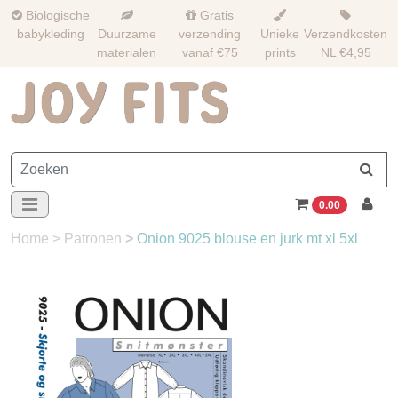
Biologische
Gratis
babykleding
Duurzame
verzending
Unieke
Verzendkosten
materialen
vanaf €75
prints
NL €4,95
0.00
Home
>
Patronen
>
Onion 9025 blouse en jurk mt xl 5xl