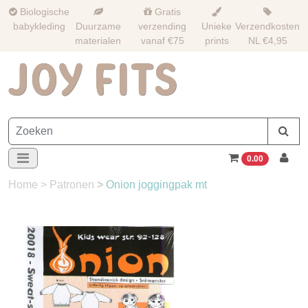
Biologische
Gratis
babykleding
Duurzame
verzending
Unieke
Verzendkosten
materialen
vanaf €75
prints
NL €4,95
0.00
Home
>
Patronen
>
Onion joggingpak mt