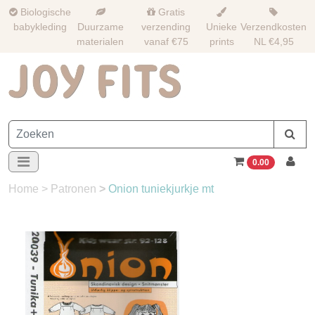
Biologische
Gratis
babykleding
Duurzame
verzending
Unieke
Verzendkosten
materialen
vanaf €75
prints
NL €4,95
0.00
Home
>
Patronen
>
Onion tuniekjurkje mt