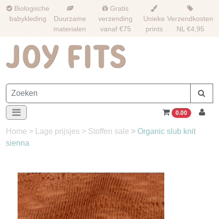
Biologische
Gratis
babykleding
Duurzame
verzending
Unieke
Verzendkosten
materialen
vanaf €75
prints
NL €4,95
0.00
Home
>
Lage prijsjes
>
Stoffen sale
>
Organic slub knit
sienna