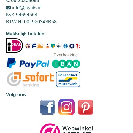
06-25208098
info@joyfits.nl
KvK 54654564
BTW NL001920343B58
Makkelijk betalen:
Volg ons: