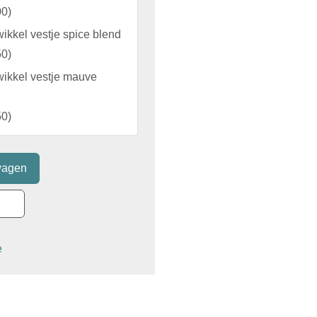
00
)
ikkel vestje spice blend
50
)
ikkel vestje mauve
50
)
e