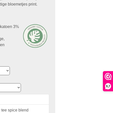
ttige bloemetjes print.
h katoen 3%
ge,
oen
9,7
 tee spice blend