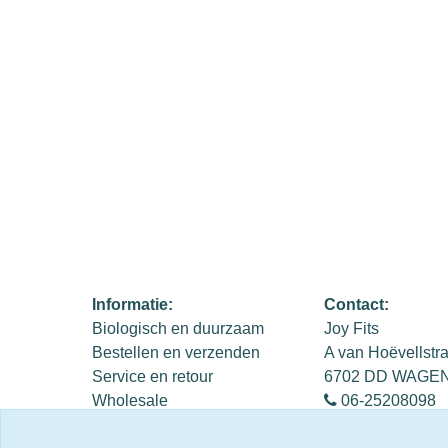
Informatie:
Contact:
Biologisch en duurzaam
Joy Fits
Bestellen en verzenden
A van Hoëvellstr
Service en retour
6702 DD WAGE
Wholesale
06-25208098
Privacy Policy
info@joyfits.nl