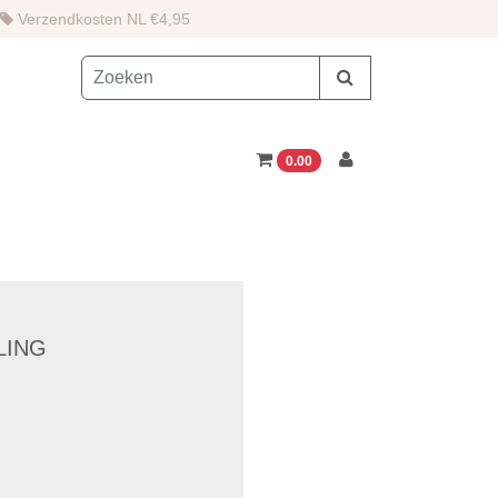
Verzendkosten NL €4,95
0.00
LING