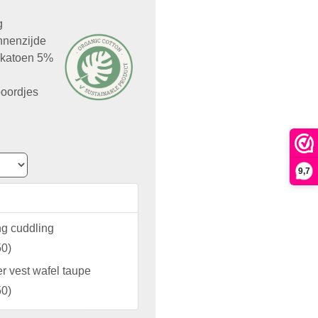
g
nnenzijde
h katoen 5%
boordjes
9,7
g cuddling
50
)
 vest wafel taupe
50
)