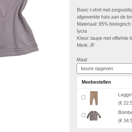
Basic t-shirt met zorgvuldi
afgewerkte hals aan de bi
Materiaal: 95% biologisc
lycra
Kleur: taupe met offwhite 
Merk: JF
Maat
Meebestellen
Leggin
(
€ 22.
Bomber
(
€ 34.