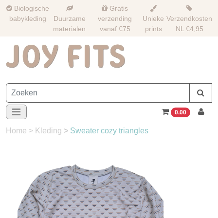
Biologische
Gratis
babykleding
Duurzame
verzending
Unieke
Verzendkosten
materialen
vanaf €75
prints
NL €4,95
0.00
Home
>
Kleding
>
Sweater cozy triangles