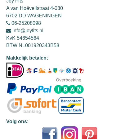
Joy Fits
A van Hoëvellstraat 4-030
6702 DD WAGENINGEN
06-25208098
info@joyfits.nl
KvK 54654564
BTW NL001920343B58
Makkelijk betalen:
Volg ons: