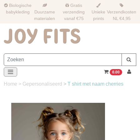
Biologische
Gratis
babykleding
Duurzame
verzending
Unieke
Verzendkosten
materialen
vanaf €75
prints
NL €4,95
0.00
Home
>
Gepersonaliseerd
>
T shirt met naam cherries