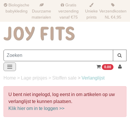
Biologische
Gratis
babykleding
Duurzame
verzending
Unieke
Verzendkosten
materialen
vanaf €75
prints
NL €4,95
0.00
Home
>
Lage prijsjes
>
Stoffen sale
>
Verlanglijst
U bent niet ingelogd, log eerst in om artikelen op uw
verlanglijst te kunnen plaatsen.
Klik hier om in te loggen >>