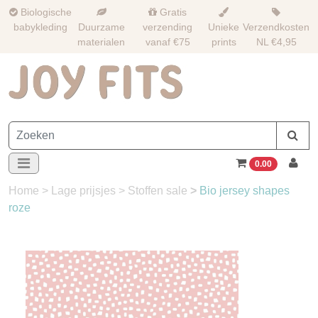
Biologische
Gratis
babykleding
Duurzame
verzending
Unieke
Verzendkosten
materialen
vanaf €75
prints
NL €4,95
0.00
Home
>
Lage prijsjes
>
Stoffen sale
>
Bio jersey shapes
roze