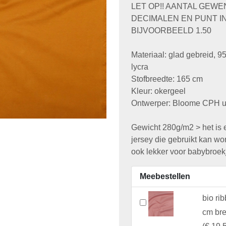
LET OP!! AANTAL GEW
DECIMALEN EN PUNT I
BIJVOORBEELD 1.50
Materiaal: glad gebreid, 
lycra
Stofbreedte: 165 cm
Kleur: okergeel
Ontwerper: Bloome CPH u
Gewicht 280g/m2 > het is 
jersey die gebruikt kan wo
ook lekker voor babybroekj
Meebestellen
bio ri
cm br