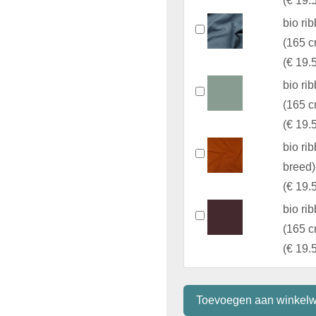
(
€ 19.
bio ri
(165 c
(
€ 19.
bio ri
(165 c
(
€ 19.
bio ri
breed)
(
€ 19.
bio ri
(165 c
(
€ 19.