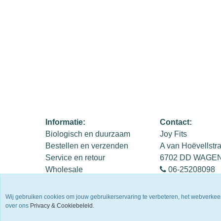
Informatie:
Contact:
Biologisch en duurzaam
Joy Fits
Bestellen en verzenden
A van Hoëvellstr
Service en retour
6702 DD WAGE
Wholesale
06-25208098
Privacy Policy
info@joyfits.nl
Algemene voorwaarden
KvK 54654564
Wij gebruiken cookies om jouw gebruikerservaring te verbeteren, het webverkee
Contact
BTW NL0019203
over ons
Privacy & Cookiebeleid
.