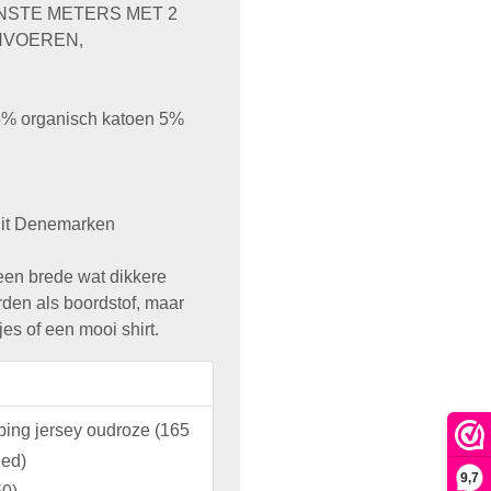
ENSTE METERS MET 2
NVOEREN,
95% organisch katoen 5%
it Denemarken
een brede wat dikkere
rden als boordstof, maar
es of een mooi shirt.
bbing jersey oudroze (165
eed)
9,7