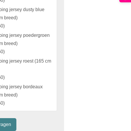
50
)
bbing jersey dusty blue
m breed)
50
)
bbing jersey poedergroen
m breed)
50
)
bbing jersey roest (165 cm
50
)
bbing jersey bordeaux
m breed)
50
)