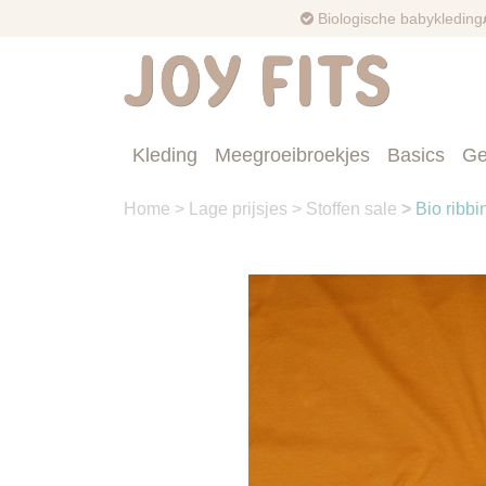
Biologische babykleding
Kleding
Meegroeibroekjes
Basics
Ge
Home
>
Lage prijsjes
>
Stoffen sale
>
Bio ribbi