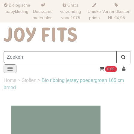
Biologische
Gratis
babykleding
Duurzame
verzending
Unieke
Verzendkosten
materialen
vanaf €75
prints
NL €4,95
0.00
Home
>
Stoffen
>
Bio ribbing jersey poedergroen 165 cm
breed