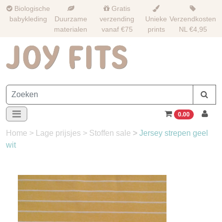
Biologische
Gratis
babykleding
Duurzame
verzending
Unieke
Verzendkosten
materialen
vanaf €75
prints
NL €4,95
0.00
Home
>
Lage prijsjes
>
Stoffen sale
>
Jersey strepen geel
wit