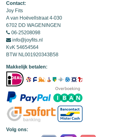
Contact:
Joy Fits
A van Hoëvellstraat 4-030
6702 DD WAGENINGEN
06-25208098
info@joyfits.nl
KvK 54654564
BTW NL001920343B58
Makkelijk betalen:
Volg ons: