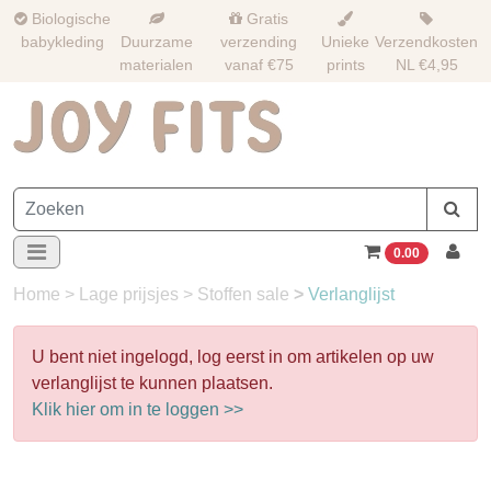
Biologische
Gratis
babykleding
Duurzame
verzending
Unieke
Verzendkosten
materialen
vanaf €75
prints
NL €4,95
0.00
Home
>
Lage prijsjes
>
Stoffen sale
>
Verlanglijst
U bent niet ingelogd, log eerst in om artikelen op uw
verlanglijst te kunnen plaatsen.
Klik hier om in te loggen >>