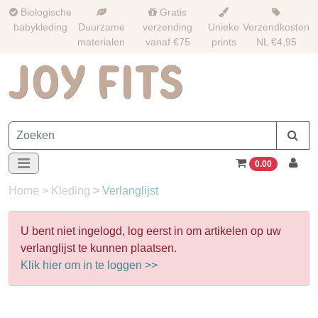
Biologische
Gratis
babykleding
Duurzame
verzending
Unieke
Verzendkosten
materialen
vanaf €75
prints
NL €4,95
0.00
Home
>
Kleding
>
Verlanglijst
U bent niet ingelogd, log eerst in om artikelen op uw
verlanglijst te kunnen plaatsen.
Klik hier om in te loggen >>