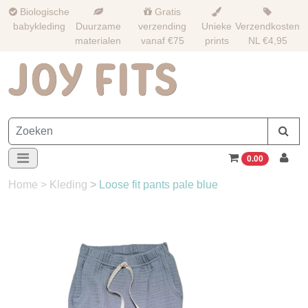
Biologische
Gratis
babykleding
Duurzame
verzending
Unieke
Verzendkosten
materialen
vanaf €75
prints
NL €4,95
0.00
Home
>
Kleding
>
Loose fit pants pale blue