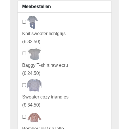
Meebestellen
Knit sweater lichtgrijs
(
€ 32.50
)
Baggy T-shirt raw ecru
(
€ 24.50
)
Sweater cozy triangles
(
€ 34.50
)
Bomber vest rib latte