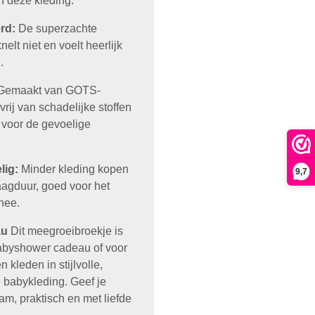
n deze kleding.
rd:
De superzachte
nelt niet en voelt heerlijk
.
emaakt van GOTS-
vrij van schadelijke stoffen
g voor de gevoelige
lig:
Minder kleding kopen
9,7
aagduur, goed voor het
nee.
au
Dit meegroeibroekje is
babyshower cadeau of voor
 kleden in stijlvolle,
 babykleding. Geef je
am, praktisch en met liefde