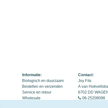
Informatie:
Contact:
Biologisch en duurzaam
Joy Fits
Bestellen en verzenden
A van Hoëvellstr
Service en retour
6702 DD WAGE
Wholesale
06-25208098
Privacy Policy
info@joyfits.nl