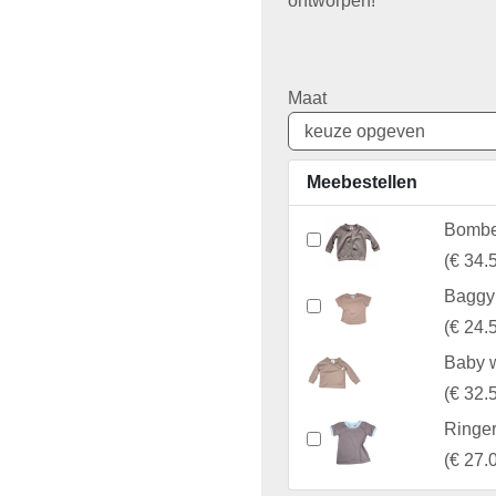
ontworpen!
Maat
Meebestellen
Bomber
(
€ 34.
Baggy 
(
€ 24.
Baby w
(
€ 32.
Ringer
(
€ 27.