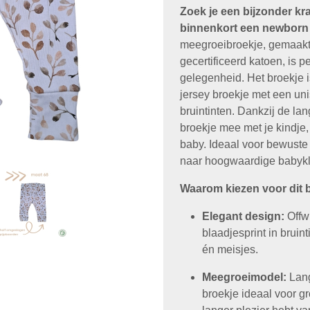
Zoek je een bijzonder 
binnenkort een newborn
meegroeibroekje, gemaakt
gecertificeerd katoen, is p
gelegenheid. Het broekje i
jersey broekje met een uni
bruintinten. Dankzij de lan
broekje mee met je kindje,
baby. Ideaal voor bewuste 
naar hoogwaardige babykl
Waarom kiezen voor dit 
Elegant design:
Offwh
blaadjesprint in bruin
én meisjes.
Meegroeimodel:
Lang
broekje ideaal voor g