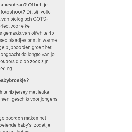
kraamcadeau?
Of heb je
 fotoshoot?
Dit stijlvolle
 van biologisch GOTS-
erfect voor elke
s gemaakt van offwhite rib
sex blaadjes print in warme
ge pijpboorden groeit het
 ongeacht de lengte van je
ouders die op zoek zijn
eding.
babybroekje?
ite rib jersey met leuke
tinten, geschikt voor jongens
e boorden maken het
roeiende baby’s, zodat je