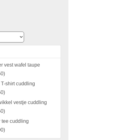
 vest wafel taupe
50
)
T-shirt cuddling
50
)
ikkel vestje cuddling
50
)
 tee cuddling
00
)