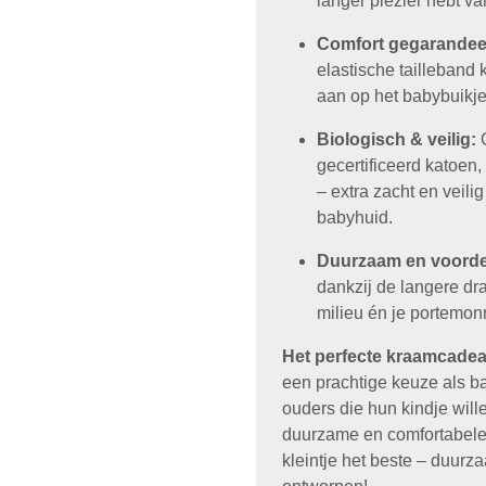
langer plezier hebt va
Comfort gegarandee
elastische tailleband k
aan op het babybuikje
Biologisch & veilig:
G
gecertificeerd katoen, 
– extra zacht en veili
babyhuid.
Duurzaam en voorde
dankzij de langere dr
milieu én je portemon
Het perfecte kraamcade
een prachtige keuze als 
ouders die hun kindje willen
duurzame en comfortabele
kleintje het beste – duurza