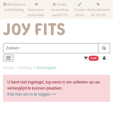
Biologische
Gratis
babykleding
Duurzame
verzending
Unieke
Verzendkosten
materialen
vanaf €75
prints
NL €4,95
0.00
Home
>
Kleding
>
Verlanglijst
U bent niet ingelogd, log eerst in om artikelen op uw
verlanglijst te kunnen plaatsen.
Klik hier om in te loggen >>