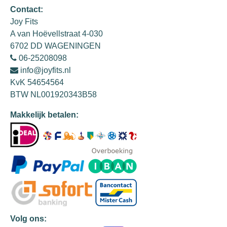
Contact:
Joy Fits
A van Hoëvellstraat 4-030
6702 DD WAGENINGEN
06-25208098
info@joyfits.nl
KvK 54654564
BTW NL001920343B58
Makkelijk betalen:
Volg ons: